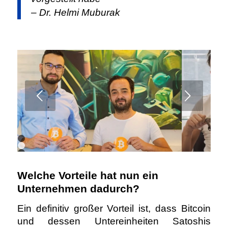
– Dr. Helmi Muburak
Weiter
1
2
3
4
5
Welche Vorteile hat nun ein
Unternehmen dadurch?
Ein definitiv großer Vorteil ist, dass Bitcoin
und dessen Untereinheiten Satoshis