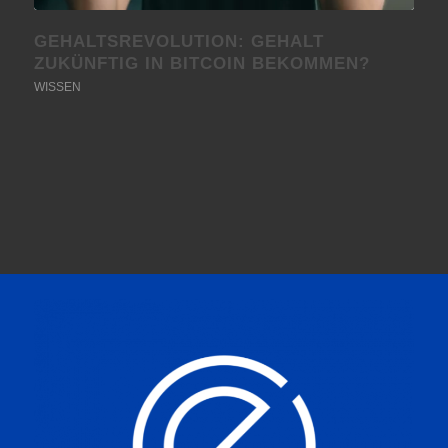
GEHALTSREVOLUTION: GEHALT
ZUKÜNFTIG IN BITCOIN BEKOMMEN?
WISSEN